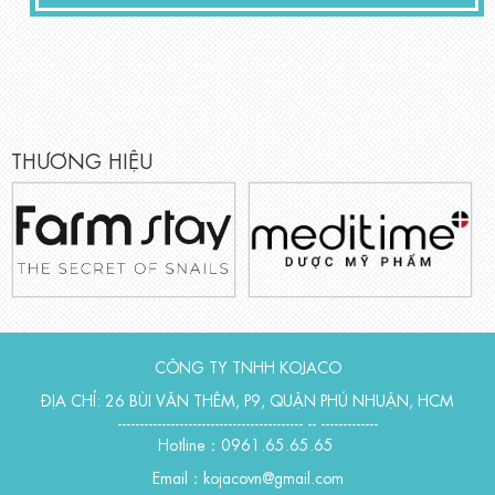
THƯƠNG HIỆU
CÔNG TY TNHH KOJACO
ĐỊA CHỈ: 26 BÙI VĂN THÊM, P9, QUẬN PHÚ NHUẬN, HCM
------------------------------------------ -- -------------
Hotline：0961.65.65.65
Email：kojacovn@gmail.com