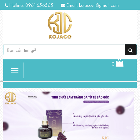
Hotline: 0961656565
Email:
kojacovn@gmail.com
0