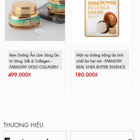
Kem Dưỡng Ẩm Làm Sáng Da
Mặt nạ dưỡng trắng da tinh
từ Vàng 24k & Collagen -
chất bơ hạt mỡ - FARMSTAY
FARMSTAY GOLD COLLAGEN
REAL SHEA BUTTER ESSENCE
NOURISHING CREAM -
MASK - 23ml
499.000₫
180.000₫
55ml/Hủ
THƯƠNG HIỆU