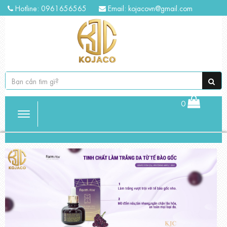
Hotline: 0961656565
Email:
kojacovn@gmail.com
0