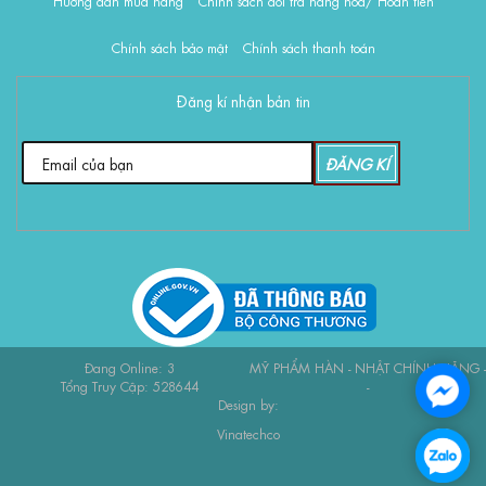
Hướng dẫn mua hàng
Chính sách đổi trả hàng hóa/ Hoàn tiền
Chính sách bảo mật
Chính sách thanh toán
Đăng kí nhận bản tin
Đang Online: 3
MỸ PHẨM HÀN - NHẬT CHÍNH HÃNG
-
Tổng Truy Cập: 528644
-
Design by:
Vinatechco